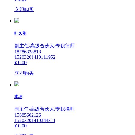
立即购买
叶久刚
副主任/高级合伙人/专职律师
18786328818
15203201410111952
¥ 0.00
立即购买
李理
副主任/高级合伙人/专职律师
15685602126
15203201410343311
¥ 0.00