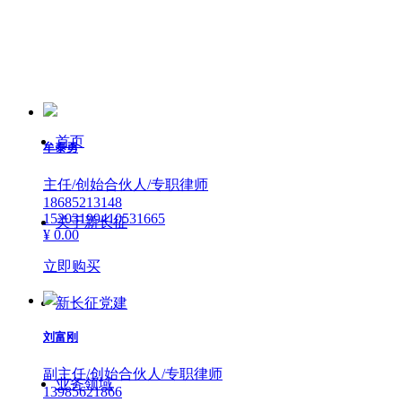
首页
牟泰勇
主任/创始合伙人/专职律师
18685213148
15203199410531665
关于新长征
¥ 0.00
立即购买
新长征党建
刘富刚
副主任/创始合伙人/专职律师
业务领域
13985621866