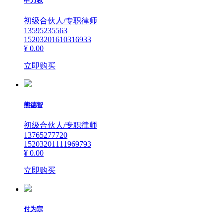
申万权
初级合伙人/专职律师
13595235563
15203201610316933
¥ 0.00
立即购买
熊德智
初级合伙人/专职律师
13765277720
15203201111969793
¥ 0.00
立即购买
付为宗